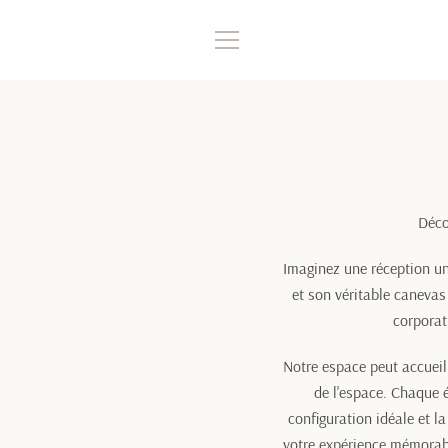
Passer
au
contenu
MENU
Déco
Imaginez une réception un
et son véritable canevas
corporat
Notre espace peut accueill
de l'espace. Chaque 
configuration idéale et 
votre expérience mémorable