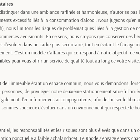
taires
distinguer dans une ambiance raffinée et harmonieuse, n’autorise pas l
ments excessifs liés à la consommation d’alcool. Nous jugeons qu’en 
h), nous limitons les risques de problématiques liées à la gestion de
ommerces avoisinants. En ce sens, nous croyons que conserver des he
 d’évoluer dans un cadre plus sécuritaire, tout en évitant le flânage in
ement. C’est un modèle d’affaires qui correspond à notre objectif de vo
bles pour vous offrir un service de qualité tout au long de votre visite.
nt de l'immeuble étant un espace commun, nous vous demandons, lorsq
personnes, de privilégier notre deuxième stationnement situé à l'arriè
également d'en informer vos accompagnateurs, afin de laisser le libre a
 sommes soucieux d'évoluer dans un environnement qui respecte le bo
iel, les responsabilités et les risques sont plus élevés que dans un co
sation ponctuelle à faible achalandage). Le Rhode s’engage envers chacu