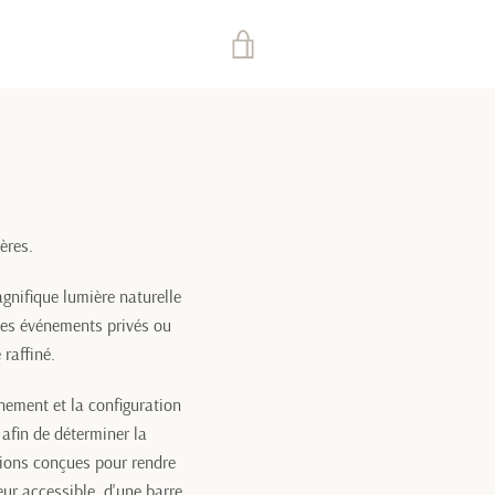
VOIR
LE
PANIER
ères.
gnifique lumière naturelle
 des événements privés ou
 raffiné.
énement et la configuration
afin de déterminer la
tions conçues pour rendre
eur accessible, d'une barre