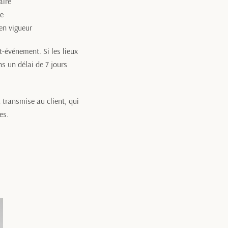
aire
re
en vigueur
ost-événement.
Si les lieux
ns un délai de 7 jours
 transmise au client, qui
es.